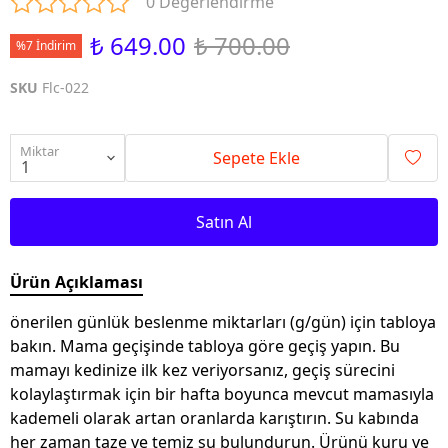
0 Değerlendirme
₺ 649.00
₺ 700.00
%7 İndirim
SKU
Flc-022
Miktar
Sepete Ekle
Satın Al
Ürün Açıklaması
önerilen günlük beslenme miktarları (g/gün) için tabloya
bakın. Mama geçişinde tabloya göre geçiş yapın. Bu
mamayı kedinize ilk kez veriyorsanız, geçiş sürecini
kolaylaştırmak için bir hafta boyunca mevcut mamasıyla
kademeli olarak artan oranlarda karıştırın. Su kabında
her zaman taze ve temiz su bulundurun. Ürünü kuru ve