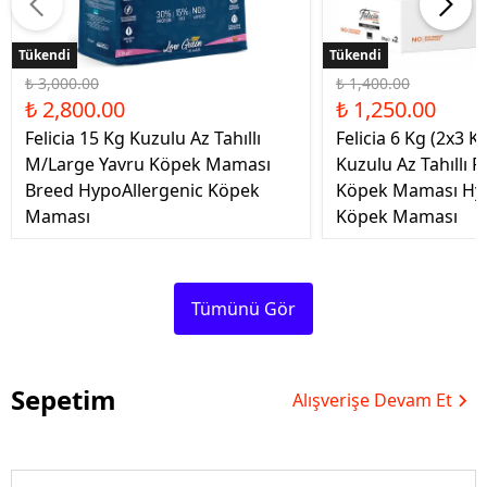
Tükendi
Tükendi
Tükendi
Tükendi
₺ 3,000.00
₺ 1,400.00
₺ 2,800.00
₺ 1,250.00
Felicia 15 Kg Kuzulu Az Tahıllı
Felicia 6 Kg (2x3 Kg
M/Large Yavru Köpek Maması
Kuzulu Az Tahıllı F
Breed HypoAllergenic Köpek
Köpek Maması Hyp
Maması
Köpek Maması
Tümünü Gör
Sepetim
Alışverişe Devam Et